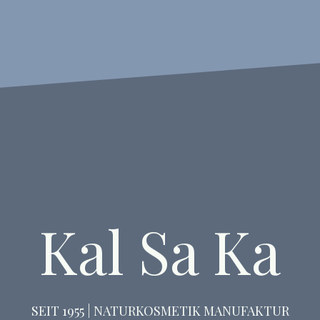
Kal
Sta
Sa
Ka
–
Onlin
Kal Sa Ka
SEIT 1955 | NATURKOSMETIK MANUFAKTUR