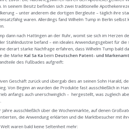
 In seinem Besitz befinden sich zwei traditionelle Apothekenrez
lkerung – unter anderem die dortigen Bergleute – täglich ihre s
insatzfähig waren. Allerdings fand Wilhelm Tump in Berlin selbst 
en.
mp dann nach Hattingen an der Ruhr, womit sie sich im Herzen d
er Stahlindustrie befand – ein ideales Anwendungsgebiet für die
 eine derart starke Nachfrage erfahren, dass Wilhelm Tump bald d
e die Marke
Kal Sa Ka
beim
Deutschen Patent- und Markenam
ndteile des Fußbades aufgreift:
iven Geschäft zurück und übergab dies an seinen Sohn Harald, d
ieg. Von Beginn an wurden die Produkte fast ausschließlich in H
trieb anfangs auch unerschwinglich – hergestellt, was zugleich abe
.
er Jahre ausschließlich über die Wochenmärkte, auf denen Großva
sentierten, die Anwendung erklärten und die Marktbesucher mit ih
Welt waren bald keine Seltenheit mehr: