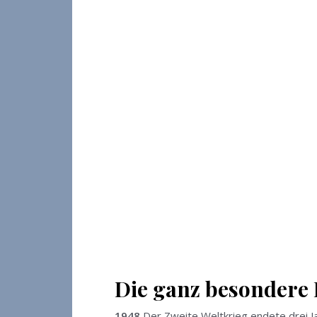
Die ganz besondere 
1948
Der Zweite Weltkrieg endete drei J