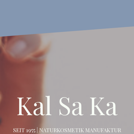
Kal
Sta
Sa
Ka
–
Onlin
Kal Sa Ka
SEIT 1955 | NATURKOSMETIK MANUFAKTUR