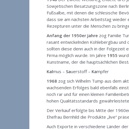
Sowjetischen Besatzungszone nach Berlin.
Fußsalbe, mit denen die schlesische Bevö
dass sie am nächsten Arbeitstag wieder e
Rezepturen unter die Menschen zu bring
Anfang der 1950er Jahre
zog Familie Tu
rasant entwickelnden Kohlebergbau und d
sollten diese denn auch in der Folgezeit
Firma möglich wurde. Im Jahre
1955
wurd
Kunstname, der die hauptsächlichen Besta
Kal
mus –
Sa
uerstoff –
Ka
mpfer
1968
zog sich Wilhelm Tump aus dem akt
wachsenden Erfolges bald ebenfalls einst
noch rar und für einen kleinen Familienbe
hohen Qualitätsstandards gewährleistete
Der Verkauf erfolgte bis Mitte der 1960
Ehefrau Bernhild die Produkte „live“ prä
Auch Exporte in verschiedene Länder der 