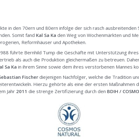
te in den 70ern und 80ern infolge der sich rasch ausbreitenden
nden. Somit fand
Kal Sa Ka
den Weg von Wochenmärkten und Mes
rogerien, Reformhäuser und Apotheken.
8 führte Bernhild Tump die Geschäfte mit Unterstützung ihres So
rieb als auch die Produktion gleichermaßen zu betreuen. Daher 
al Sa Ka
in ihrem Sinne sowie dem ihres verstorbenen Mannes ko
ebastian Fischer
diejenigen Nachfolger, welche die Tradition u
terentwickeln. Hierzu gehörte als eine der ersten Maßnahmen di
dem Jahr
2011
die strenge Zertifizierung durch den
BDIH / COSM